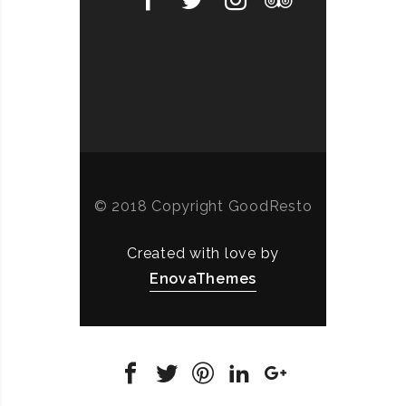
© 2018 Copyright GoodResto
Created with love by
EnovaThemes